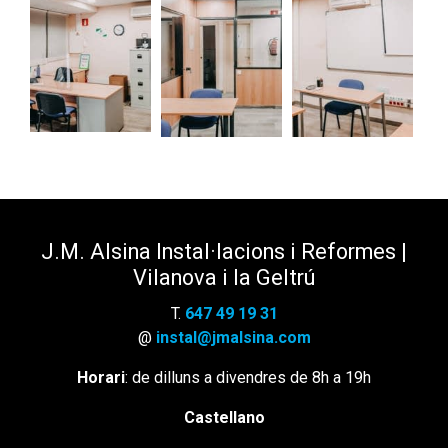
J.M. Alsina Instal·lacions i Reformes |
Vilanova i la Geltrú
T.
647 49 19 31
@
instal@jmalsina.com
Horari
: de dilluns a divendres de 8h a 19h
Castellano